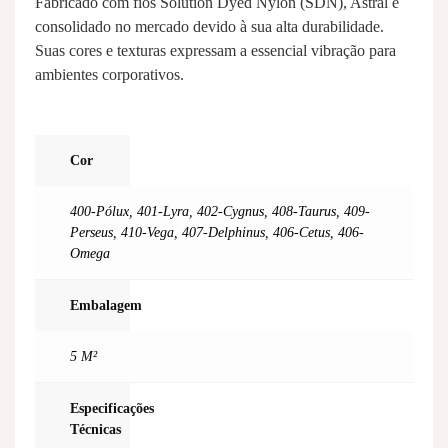
Fabricado com fios Solution Dyed Nylon (SDN), Astral é
consolidado no mercado devido à sua alta durabilidade.
Suas cores e texturas expressam a essencial vibração para
ambientes corporativos.
Cor
400-Pólux
,
401-Lyra
,
402-Cygnus
,
408-Taurus
,
409-
Perseus
,
410-Vega
,
407-Delphinus
,
406-Cetus
,
406-
Omega
Embalagem
5 M²
Especificações
Técnicas